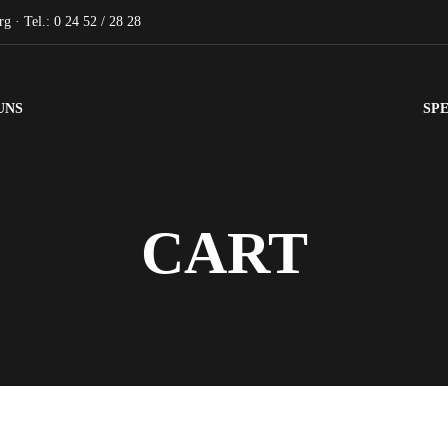
g · Tel.: 0 24 52 / 28 28
UNS
SPE
CART